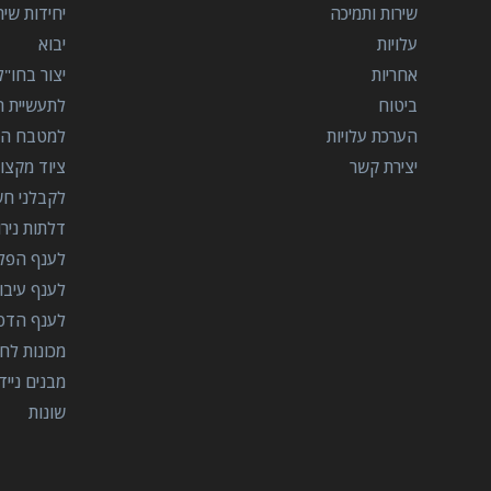
שירות ותמיכה
יחידות שי
עלויות
יבוא
אחריות
יצור בחו"ל
ביטוח
לתעשיית הב
הערכת עלויות
למטבח המ
יצירת קשר
ציוד מקצוע
לקבלני ח
דלתות ניר
לענף הפל
לענף עיבו
לענף הדפ
מכונות לח
מבנים נייד
שונות