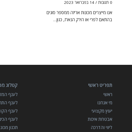
0 תגובות
/
14 בפברואר 2023
אנו מייצרים מכונות אריזה ממספר סוגים
בהתאם לפרי או הירק הנארז, כגון…
תפריט ראשי
קטלוג מכו
ראשי
לענף המזון
מי אנחנו
לענף התרו
יעוץ מקצועי
לענף הקו
אבטחת איכות
לענף הכימ
ליווי והדרכה
תכנון מכונ