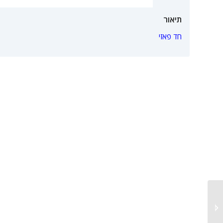
תיאור
חד פאזי
תנור חימום 200