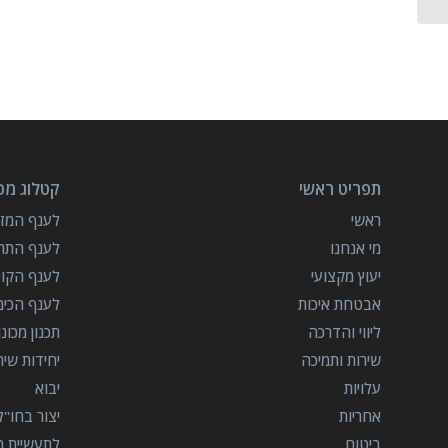
תפריט ראשי
קטלוג מכו
ראשי
לענף המזון
מי אנחנו
לענף התרו
יעוץ מקצועי
לענף הקו
אבטחת איכות
לענף הכימ
ליווי והדרכה
תכנון מכונ
שירות ותמיכה
יחידות שי
עלויות
יבוא
אחריות
יצור בחו"ל
ביטוח
לתעשיית הב