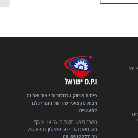
וחים
פיתוח ושיווק טכנולוגיות ייצור ואריזה
ויבוא מקצועי ישיר של חומרי גלם
לתעשייה
דינה
?
משרד ראשי: חוצות היוצר 14 אשקלון
מען דואר: ת.ד: 507 אשקלון 7858303
טל:
08-8512277