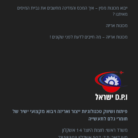
ייבוא מכונות מסין – איך המכס והמדינה מחשבים את גביית המיסים
מאיתנו ?
מכונות אריזה
מכונות אריזה – מה חייבים לדעת לפני שקונים !
פיתוח ושיווק טכנולוגיות ייצור ואריזה ויבוא מקצועי ישיר של
חומרי גלם לתעשייה
משרד ראשי: חוצות היוצר 14 אשקלון
מען דואר: ת.ד: 507 אשקלון 7858303