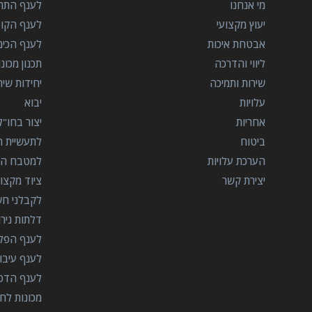
מי אנחנו
לענף התרו
יעוץ מקצועי
לענף הקו
אבטחת איכות
לענף הכימ
ליווי והדרכה
תכנון מכונ
שירות ותמיכה
יחידות שי
עלויות
יבוא
אחריות
יצור בחו"ל
ביטוח
לתעשיית הב
הערכת עלויות
למטבח המ
יצירת קשר
ציוד מקצוע
לקבלני ח
דלתות ניר
לענף הפל
לענף עיבו
לענף הדפ
מכונות לח