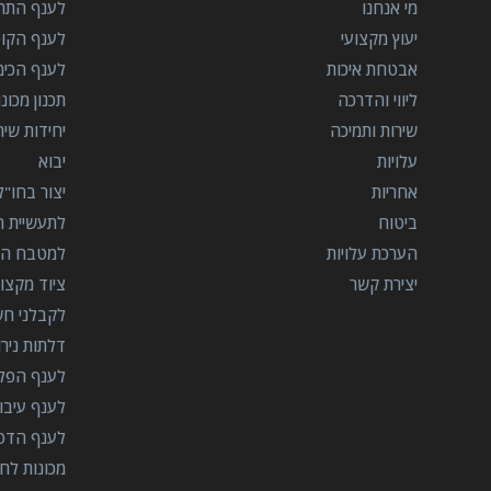
מי אנחנו
לענף התרו
יעוץ מקצועי
לענף הקו
אבטחת איכות
לענף הכימ
ליווי והדרכה
תכנון מכונ
שירות ותמיכה
יחידות שי
עלויות
יבוא
אחריות
יצור בחו"ל
ביטוח
לתעשיית הב
הערכת עלויות
למטבח המ
יצירת קשר
ציוד מקצוע
לקבלני ח
דלתות ניר
לענף הפל
לענף עיבו
לענף הדפ
מכונות לח