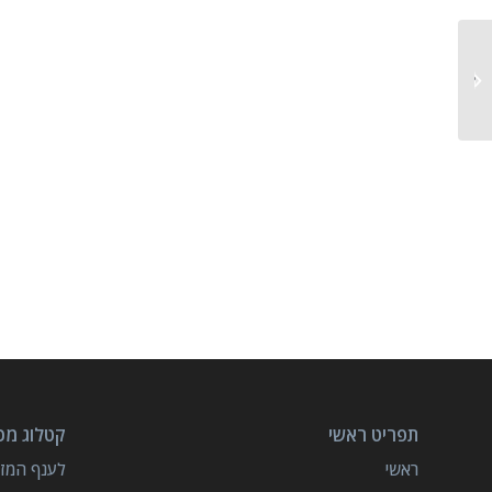
קווי ייצור ואריזה אוטומטיים
בבליסטרים
תפריט ראשי
קטלוג מכו
ראשי
לענף המזון