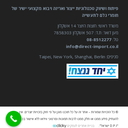
פיתוח ושיווק טכנולוגיות ייצור ואריזה ויבוא מקצועי ישיר של
חומרי גלם לתעשייה
משרד ראשי: חוצות היוצר 14 אשקלון
מען דואר: ת.ד: 507 אשקלון 7858303
טל:
08-8512277
info@direct-import.co.il
סניפים: Taipei, New York, Shanghai, Berlin
© כל הזכויות שמורות – אתר זה על כל תוכנו מוגן על פי חוק בזכויות יוצרים. אין
להעתיק מידע ממנו או חלק ממנו לרבות תמונות וסרטוני ווידאו ללא אישור בכתב מאת
"D.P.I ישראל".
בניית אתרים לעסקים