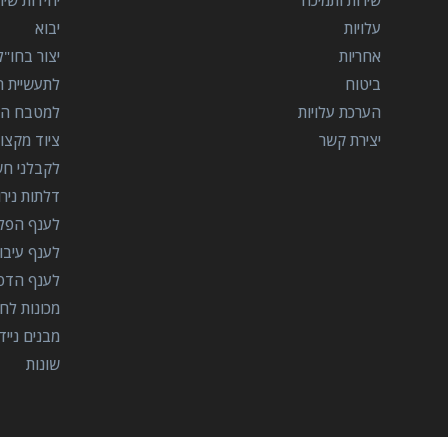
שירות ותמיכה
יחידות שי
עלויות
יבוא
אחריות
יצור בחו"ל
ביטוח
לתעשיית הב
הערכת עלויות
למטבח המ
יצירת קשר
ציוד מקצוע
לקבלני ח
דלתות ניר
לענף הפל
לענף עיבו
לענף הדפ
מכונות לח
מבנים נייד
שונות