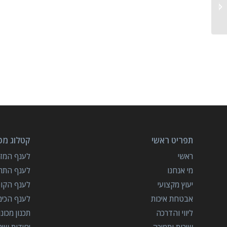
צ'ילרים למבנים גדולים
תפריט ראשי
קטלוג מכו
ראשי
לענף המזון
מי אנחנו
לענף התרו
יעוץ מקצועי
לענף הקו
אבטחת איכות
לענף הכימ
ליווי והדרכה
תכנון מכונ