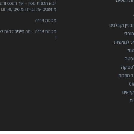
רות למפעל
ייבוא מכונות מסין – איך המכס והמ
מחשבים את גביית המיסים מאיתנו 
מכונות אריזה
ניין וקבלנים
מכונות אריזה – מה חייבים לדעת לפ
וסדי
!
י למאפיות
שמל
וסטה
סטיקה
ד מתכות
וס
קלאים
ים