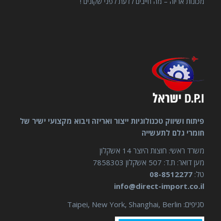
מכונות אריזה – מה חייבים לדעת לפני שקונים !
פיתוח ושיווק טכנולוגיות ייצור ואריזה ויבוא מקצועי ישיר של
חומרי גלם לתעשייה
משרד ראשי: חוצות היוצר 14 אשקלון
מען דואר: ת.ד: 507 אשקלון 7858303
טל:
08-8512277
info@direct-import.co.il
סניפים: Taipei, New York, Shanghai, Berlin