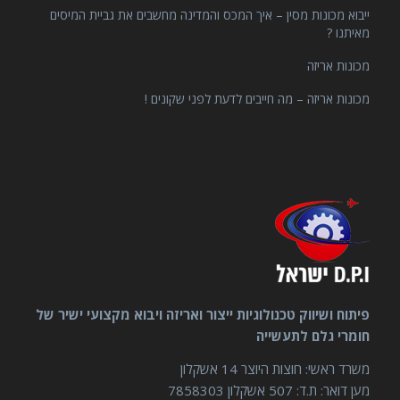
ייבוא מכונות מסין – איך המכס והמדינה מחשבים את גביית המיסים
מאיתנו ?
מכונות אריזה
מכונות אריזה – מה חייבים לדעת לפני שקונים !
פיתוח ושיווק טכנולוגיות ייצור ואריזה ויבוא מקצועי ישיר של
חומרי גלם לתעשייה
משרד ראשי: חוצות היוצר 14 אשקלון
מען דואר: ת.ד: 507 אשקלון 7858303