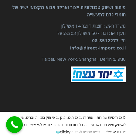
פיתוח ושיווק טכנולוגיות ייצור ואריזה ויבוא מקצועי ישיר של
חומרי גלם לתעשייה
משרד ראשי: חוצות היוצר 14 אשקלון
מען דואר: ת.ד: 507 אשקלון 7858303
טל:
08-8512277
info@direct-import.co.il
סניפים: Taipei, New York, Shanghai, Berlin
© כל הזכויות שמורות – אתר זה על כל תוכנו מוגן על פי חוק בזכויות יוצרים. אין
להעתיק מידע ממנו או חלק ממנו לרבות תמונות וסרטוני ווידאו ללא אישור בכתב מאת
"D.P.I ישראל".
בניית אתרים לעסקים