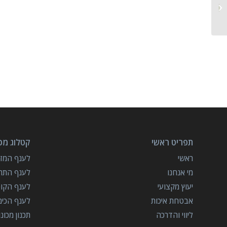
צ'ילרים למוסדות
תפריט ראשי
קטלוג מכו
ראשי
לענף המזון
מי אנחנו
לענף התרו
יעוץ מקצועי
לענף הקו
אבטחת איכות
לענף הכימ
ליווי והדרכה
תכנון מכונ