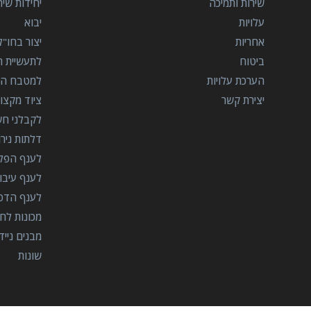
שירות ותמיכה
יחידות שי
עלויות
יבוא
אחריות
יצור בחו"ל
ביטוח
לתעשיית הב
הערכת עלויות
למטבח המ
יצירת קשר
ציוד מקצוע
לקבלני ח
דלתות ניר
לענף הפל
לענף עיבו
לענף הדפ
מכונות לח
מבנים נייד
שונות