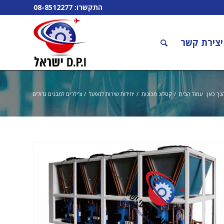
התקשרו:
08-8512277
יצירת קשר
נך כאן:
עמוד הבית
/
קטלוג מכונות
/
יחידות שירות למפעל
/
צ'ילרים למבנים גדולים