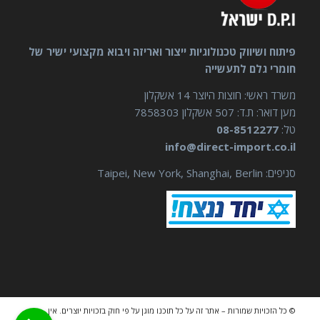
פיתוח ושיווק טכנולוגיות ייצור ואריזה ויבוא מקצועי ישיר של
חומרי גלם לתעשייה
משרד ראשי: חוצות היוצר 14 אשקלון
מען דואר: ת.ד: 507 אשקלון 7858303
טל:
08-8512277
info@direct-import.co.il
סניפים: Taipei, New York, Shanghai, Berlin
© כל הזכויות שמורות – אתר זה על כל תוכנו מוגן על פי חוק בזכויות יוצרים. אין