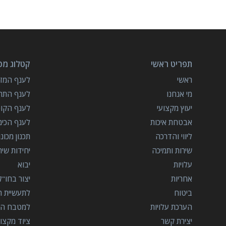
תפריט ראשי
קטלוג מכו
ראשי
לענף המזון
מי אנחנו
לענף התרו
יעוץ מקצועי
לענף הקו
אבטחת איכות
לענף הכימ
ליווי והדרכה
תכנון מכונ
שירות ותמיכה
יחידות שי
עלויות
יבוא
אחריות
יצור בחו"ל
ביטוח
לתעשיית הב
הערכת עלויות
למטבח המ
יצירת קשר
ציוד מקצוע