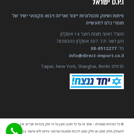
פיתוח ושיווק טכנולוגיות ייצור ואריזה ויבוא מקצועי ישיר של
חומרי גלם לתעשייה
משרד ראשי: חוצות היוצר 14 אשקלון
מען דואר: ת.ד: 507 אשקלון 7858303
טל:
08-8512277
info@direct-import.co.il
סניפים: Taipei, New York, Shanghai, Berlin
© כל הזכויות שמורות – אתר זה על כל תוכנו מוגן על פי חוק בזכויות יוצרים. אין
להעתיק מידע ממנו או חלק ממנו לרבות תמונות וסרטוני ווידאו ללא אישור בכתב מאת