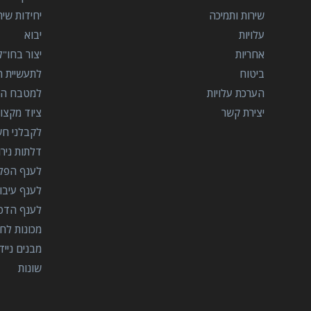
שירות ותמיכה
יחידות שי
עלויות
יבוא
אחריות
יצור בחו"ל
ביטוח
לתעשיית הב
הערכת עלויות
למטבח המ
יצירת קשר
ציוד מקצוע
לקבלני ח
דלתות ניר
לענף הפל
לענף עיבו
לענף הדפ
מכונות לח
מבנים נייד
שונות