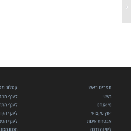
מכונת מילוי ואריזה משולבת
בשקית
תפריט ראשי
קטלוג מכו
ראשי
לענף המזון
מי אנחנו
לענף התרו
יעוץ מקצועי
לענף הקו
אבטחת איכות
לענף הכימ
ליווי והדרכה
תכנון מכונ