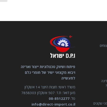
וחים
פיתוח ושיווק טכנולוגיות ייצור ואריזה
ויבוא מקצועי ישיר של חומרי גלם
לתעשייה
דינה
?
משרד ראשי: חוצות היוצר 14 אשקלון
מען דואר: ת.ד: 507 אשקלון 7858303
טל:
08-8512277
ני שקונים
info@direct-import.co.il