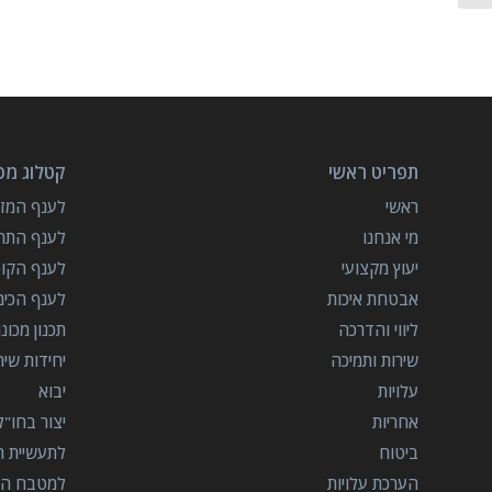
תפריט ראשי
קטלוג מכו
ראשי
לענף המזון
מי אנחנו
לענף התרו
יעוץ מקצועי
לענף הקו
אבטחת איכות
לענף הכימ
ליווי והדרכה
תכנון מכונ
שירות ותמיכה
יחידות שי
עלויות
יבוא
אחריות
יצור בחו"ל
ביטוח
לתעשיית הב
הערכת עלויות
למטבח המ