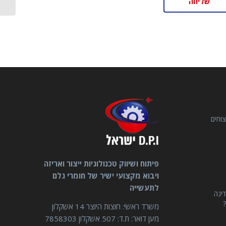
וחים
פיתוח ושיווק טכנולוגיות ייצור ואריזה
ויבוא מקצועי ישיר של חומרי גלם
לתעשייה
דינה
?
משרד ראשי: חוצות היוצר 14 אשקלון
מען דואר: ת.ד: 507 אשקלון 7858303