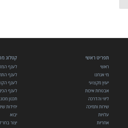
תפריט ראשי
קטלוג מכו
ראשי
לענף המזון
מי אנחנו
לענף התרו
יעוץ מקצועי
לענף הקו
אבטחת איכות
לענף הכימ
ליווי והדרכה
תכנון מכונ
שירות ותמיכה
יחידות שי
עלויות
יבוא
אחריות
יצור בחו"ל