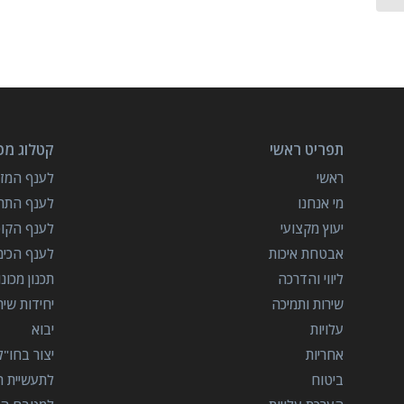
תפריט ראשי
קטלוג מכו
ראשי
לענף המזון
מי אנחנו
לענף התרו
יעוץ מקצועי
לענף הקו
אבטחת איכות
לענף הכימ
ליווי והדרכה
תכנון מכונ
שירות ותמיכה
יחידות שי
עלויות
יבוא
אחריות
יצור בחו"ל
ביטוח
לתעשיית הב