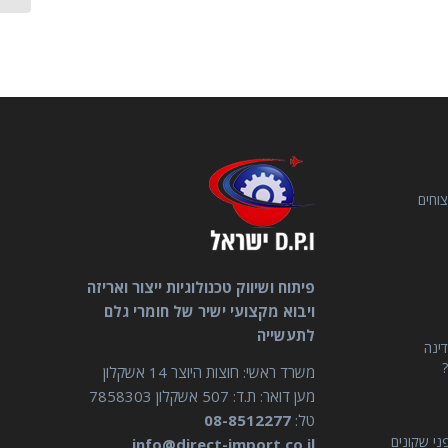
וחים
פיתוח ושיווק טכנולוגיות ייצור ואריזה
ויבוא מקצועי ישיר של חומרי גלם
לתעשייה
דינה
?
משרד ראשי: חוצות היוצר 14 אשקלון
מען דואר: ת.ד: 507 אשקלון 7858303
טל:
08-8512277
ני שקונים
info@direct-import.co.il