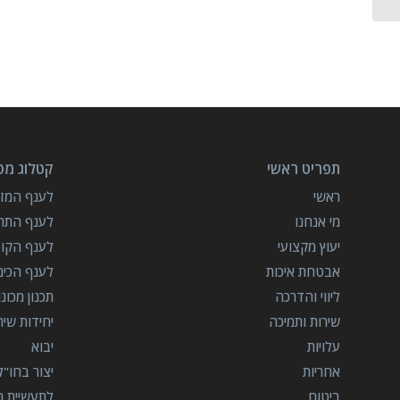
תפריט ראשי
קטלוג מכו
ראשי
לענף המזון
מי אנחנו
לענף התרו
יעוץ מקצועי
לענף הקו
אבטחת איכות
לענף הכימ
ליווי והדרכה
תכנון מכונ
שירות ותמיכה
יחידות שי
עלויות
יבוא
אחריות
יצור בחו"ל
ביטוח
לתעשיית הב