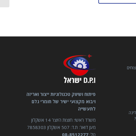
וחים
פיתוח ושיווק טכנולוגיות ייצור ואריזה
ויבוא מקצועי ישיר של חומרי גלם
לתעשייה
דינה
?
משרד ראשי: חוצות היוצר 14 אשקלון
מען דואר: ת.ד: 507 אשקלון 7858303
טל:
08-8512277