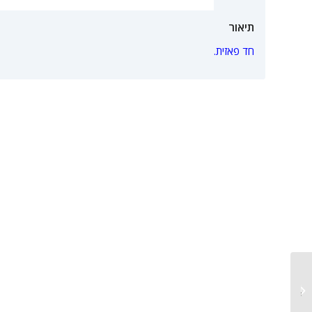
תיאור
חד פאזית.
מכונת מילוי ידני ישיר