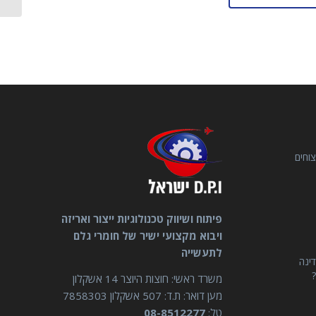
וחים
פיתוח ושיווק טכנולוגיות ייצור ואריזה
ויבוא מקצועי ישיר של חומרי גלם
לתעשייה
דינה
?
משרד ראשי: חוצות היוצר 14 אשקלון
מען דואר: ת.ד: 507 אשקלון 7858303
טל:
08-8512277