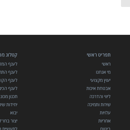
תפריט ראשי
קטלוג מכו
ראשי
לענף המזון
מי אנחנו
לענף התרו
יעוץ מקצועי
לענף הקו
אבטחת איכות
לענף הכימ
ליווי והדרכה
תכנון מכונ
שירות ותמיכה
יחידות שי
עלויות
יבוא
אחריות
יצור בחו"ל
ביטוח
לתעשיית הב