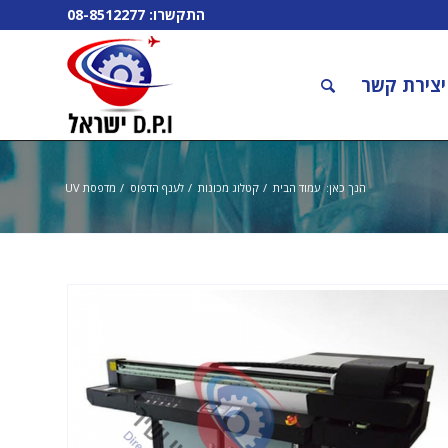
התקשרו:
08-8512277
יצירת קשר
הנך כאן:
עמוד הבית
/
קטלוג מכונות
/
לענף הדפוס
/
מדפסת UV