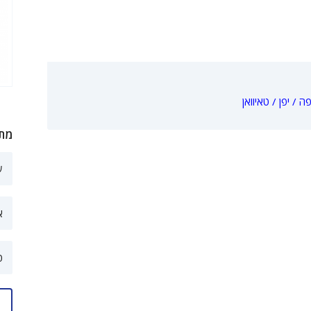
/ יפן / טאיוואן
מתע