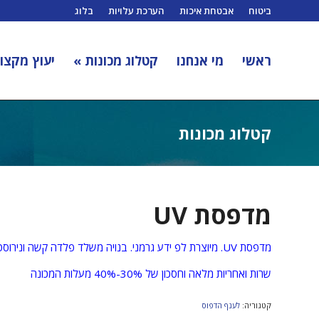
ביטוח
אבטחת איכות
הערכת עלויות
בלוג
ראשי
מי אנחנו
קטלוג מכונות »
יעוץ מקצוע
קטלוג מכונות
מדפסת UV
מדפסת UV. מיוצרת לפ ידע גרמני. בנויה משלד פלדה קשה ונירוסטה 304
שרות ואחריות מלאה וחסכון של 30%-40% מעלות המכונה
קטגוריה:
לענף הדפוס