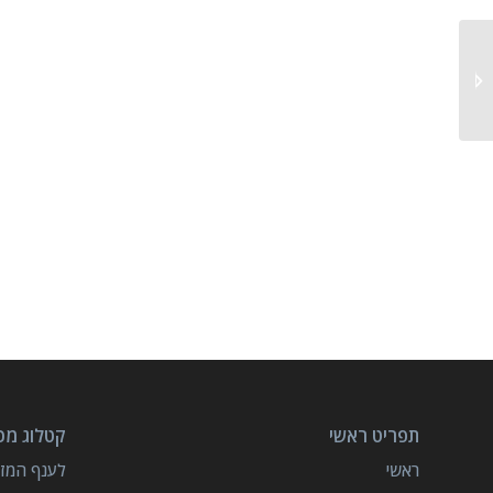
מכונת מילוי נוזלים
קורוזיביים 1
תפריט ראשי
קטלוג מכו
ראשי
לענף המזון