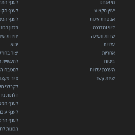
מי אנחנו
לענף התרו
יעוץ מקצועי
לענף הקו
אבטחת איכות
לענף הכימ
ליווי והדרכה
תכנון מכונ
שירות ותמיכה
יחידות שי
עלויות
יבוא
אחריות
יצור בחו"ל
ביטוח
לתעשיית הב
הערכת עלויות
למטבח המ
יצירת קשר
ציוד מקצוע
לקבלני ח
דלתות ניר
לענף הפל
לענף עיבו
לענף הדפ
מכונות לח