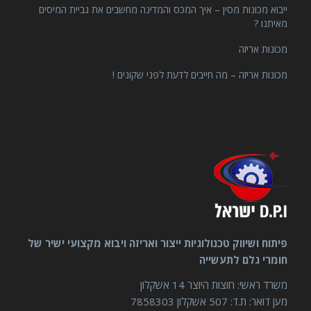
ייבוא מכונות מסין – איך המכס והמדינה מחשבים את גביית המיסים
מאיתנו ?
מכונות אריזה
מכונות אריזה – מה חייבים לדעת לפני שקונים !
פיתוח ושיווק טכנולוגיות ייצור ואריזה ויבוא מקצועי ישיר של
חומרי גלם לתעשייה
משרד ראשי: חוצות היוצר 14 אשקלון
מען דואר: ת.ד: 507 אשקלון 7858303