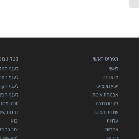
תפריט ראשי
קטלוג מכו
ראשי
לענף המזון
מי אנחנו
לענף התרו
יעוץ מקצועי
לענף הקו
אבטחת איכות
לענף הכימ
ליווי והדרכה
תכנון מכונ
שירות ותמיכה
יחידות שי
עלויות
יבוא
אחריות
יצור בחו"ל
ביטוח
לתעשיית הב