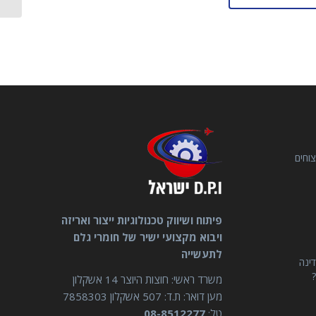
וחים
פיתוח ושיווק טכנולוגיות ייצור ואריזה
ויבוא מקצועי ישיר של חומרי גלם
לתעשייה
דינה
?
משרד ראשי: חוצות היוצר 14 אשקלון
מען דואר: ת.ד: 507 אשקלון 7858303
טל:
08-8512277