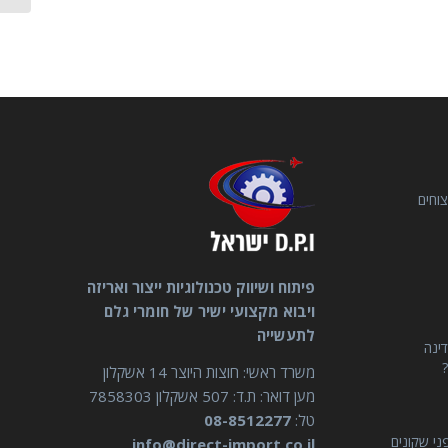
וחים
פיתוח ושיווק טכנולוגיות ייצור ואריזה
ויבוא מקצועי ישיר של חומרי גלם
לתעשייה
דינה
?
משרד ראשי: חוצות היוצר 14 אשקלון
מען דואר: ת.ד: 507 אשקלון 7858303
טל:
08-8512277
ני שקונים
info@direct-import.co.il