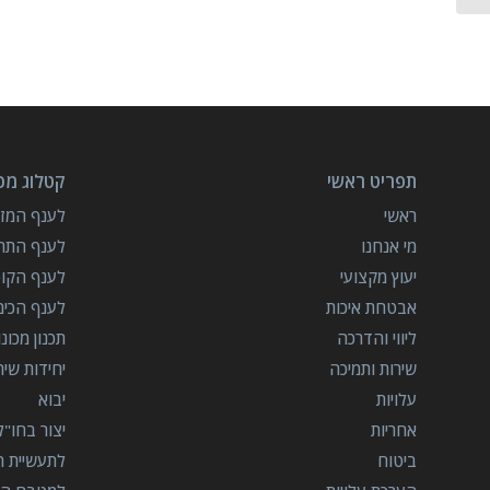
תפריט ראשי
קטלוג מכו
ראשי
לענף המזון
מי אנחנו
לענף התרו
יעוץ מקצועי
לענף הקו
אבטחת איכות
לענף הכימ
ליווי והדרכה
תכנון מכונ
שירות ותמיכה
יחידות שי
עלויות
יבוא
אחריות
יצור בחו"ל
ביטוח
לתעשיית הב