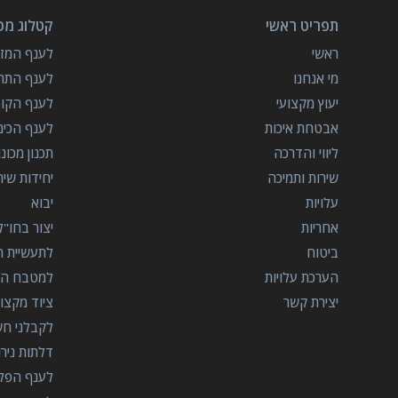
תפריט ראשי
קטלוג מכו
ראשי
לענף המזון
מי אנחנו
לענף התרו
יעוץ מקצועי
לענף הקו
אבטחת איכות
לענף הכימ
ליווי והדרכה
תכנון מכונ
שירות ותמיכה
יחידות שי
עלויות
יבוא
אחריות
יצור בחו"ל
ביטוח
לתעשיית הב
הערכת עלויות
למטבח המ
יצירת קשר
ציוד מקצוע
לקבלני ח
דלתות ניר
לענף הפל