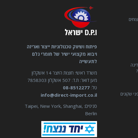
וחים
פיתוח ושיווק טכנולוגיות ייצור ואריזה
ויבוא מקצועי ישיר של חומרי גלם
לתעשייה
דינה
?
משרד ראשי: חוצות היוצר 14 אשקלון
מען דואר: ת.ד: 507 אשקלון 7858303
טל:
08-8512277
ני שקונים
info@direct-import.co.il
סניפים: Taipei, New York, Shanghai,
Berlin