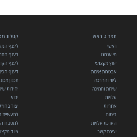
תפריט ראשי
קטלוג מכו
ראשי
לענף המזון
מי אנחנו
לענף התרו
יעוץ מקצועי
לענף הקו
אבטחת איכות
לענף הכימ
ליווי והדרכה
תכנון מכונ
שירות ותמיכה
יחידות שי
עלויות
יבוא
אחריות
יצור בחו"ל
ביטוח
לתעשיית הב
הערכת עלויות
למטבח המ
יצירת קשר
ציוד מקצוע