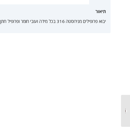
תיאור
יבוא פרופילים מנירוסטה 316 בכל מידה ועובי חומר ופרופיל חתך
יבוא צינורות נירוסטה 316
גמישים