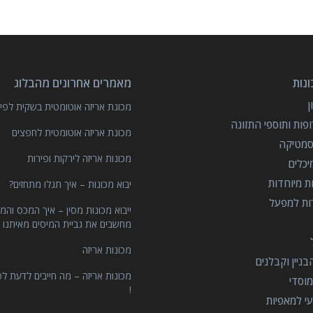
נות
מאמרים אחרונים מהבלוג
מכונת אריזה אוטומטית בשקית לפיצ
פות ותוספי התזונה
מכונת אריזה אוטומטית לחפצים
סמטיקה
מכונות אריזה לירקות ופירות
יכלים
ות מיוחדות
יבוא מכונות – איך תגלו מתחזים?
רות למפעל
ייבוא מכונות מסין – איך המכס והמ
מחשבים את גביית המיסים מאיתנו 
מכונות אריזה
ניין וקבלנים
מכונות אריזה – מה חייבים לדעת לפ
וסדי
!
י למאפיות