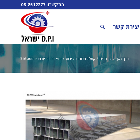
התקשרו:
08-8512277
יצירת קשר
הנך כאן:
עמוד הבית
/
קטלוג מכונות
/
יבוא
/
יבוא פרופילים מנירוסטה 316