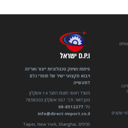
וחים
פיתוח ושיווק טכנולוגיות ייצור ואריזה
ויבוא מקצועי ישיר של חומרי גלם
לתעשייה
דינה
?
משרד ראשי: חוצות היוצר 14 אשקלון
מען דואר: ת.ד: 507 אשקלון 7858303
טל:
08-8512277
ני שקונים
info@direct-import.co.il
סניפים: Taipei, New York, Shanghai,