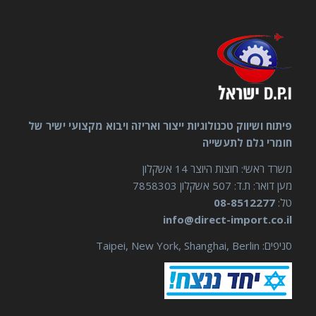
פיתוח ושיווק טכנולוגיות ייצור ואריזה ויבוא מקצועי ישיר של
חומרי גלם לתעשייה
משרד ראשי: חוצות היוצר 14 אשקלון
מען דואר: ת.ד: 507 אשקלון 7858303
טל:
08-8512277
info@direct-import.co.il
סניפים: Taipei, New York, Shanghai, Berlin