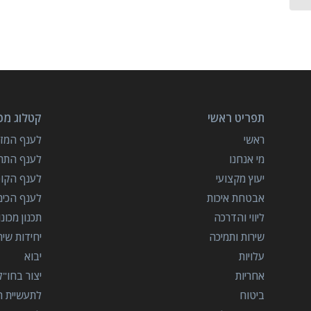
תפריט ראשי
קטלוג מכו
ראשי
לענף המזון
מי אנחנו
לענף התרו
יעוץ מקצועי
לענף הקו
אבטחת איכות
לענף הכימ
ליווי והדרכה
תכנון מכונ
שירות ותמיכה
יחידות שי
עלויות
יבוא
אחריות
יצור בחו"ל
ביטוח
לתעשיית הב