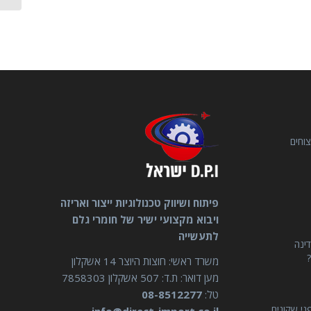
וחים
פיתוח ושיווק טכנולוגיות ייצור ואריזה
ויבוא מקצועי ישיר של חומרי גלם
לתעשייה
דינה
?
משרד ראשי: חוצות היוצר 14 אשקלון
מען דואר: ת.ד: 507 אשקלון 7858303
טל:
08-8512277
ני שקונים