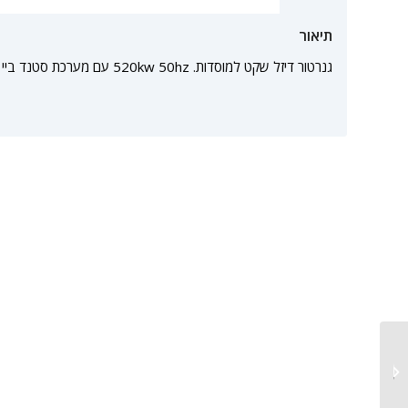
תיאור
גנרטור דיזל שקט למוסדות. 520kw 50hz עם מערכת סטנד ביי
גנרטור דיזל נייד נגרר