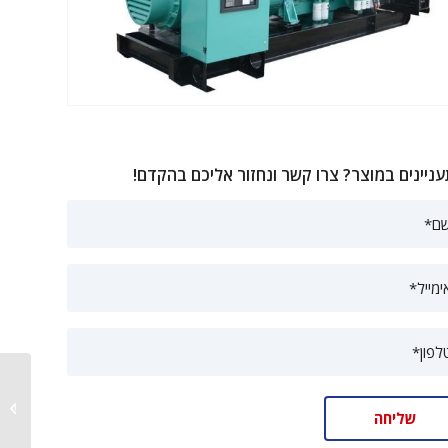
ניינים במוצר? צרו קשר ונחזור אליכם בהקדם!
גנרטור דיזל 12