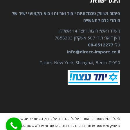
פיתוח ושיווק טכנולוגיות ייצור ואריזה ויבוא מקצועי ישיר של
חומרי גלם לתעשייה
משרד ראשי: חוצות היוצר 14 אשקלון
מען דואר: ת.ד: 507 אשקלון 7858303
טל:
08-8512277
info@direct-import.co.il
סניפים: Taipei, New York, Shanghai, Berlin
© כל הזכויות שמורות – אתר זה על כל תוכנו מוגן על פי חוק בזכויות יוצרים. אין
להעתיק מידע ממנו או חלק ממנו לרבות תמונות וסרטוני ווידאו ללא אישור בכתב מאת