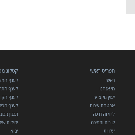
בסשט כפול
תפריט ראשי
קטלוג מכו
ראשי
לענף המזון
מי אנחנו
לענף התרו
יעוץ מקצועי
לענף הקו
אבטחת איכות
לענף הכימ
ליווי והדרכה
תכנון מכונ
שירות ותמיכה
יחידות שי
עלויות
יבוא