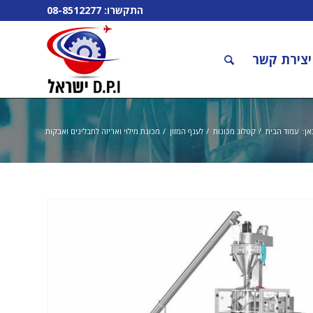
התקשרו:
08-8512277
יצירת קשר
אן:
עמוד הבית
/
קטלוג מכונות
/
לענף המזון
/
מכונת מילוי ואריזה לתבלינים ואבקות