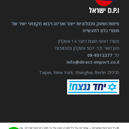
פיתוח ושיווק טכנולוגיות ייצור ואריזה ויבוא מקצועי ישיר של
חומרי גלם לתעשייה
משרד ראשי: חוצות היוצר 14 אשקלון
מען דואר: ת.ד: 507 אשקלון 7858303
טל:
08-8512277
info@direct-import.co.il
סניפים: Taipei, New York, Shanghai, Berlin
© כל הזכויות שמורות – אתר זה על כל תוכנו מוגן על פי חוק בזכויות יוצרים. אין