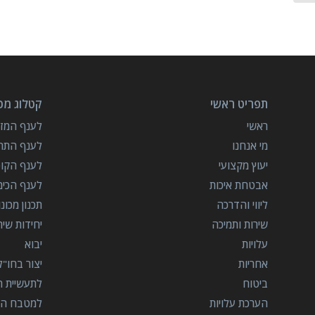
תפריט ראשי
קטלוג מכו
ראשי
לענף המזון
מי אנחנו
לענף התרו
יעוץ מקצועי
לענף הקו
אבטחת איכות
לענף הכימ
ליווי והדרכה
תכנון מכונ
שירות ותמיכה
יחידות שי
עלויות
יבוא
אחריות
יצור בחו"ל
ביטוח
לתעשיית הב
הערכת עלויות
למטבח המ