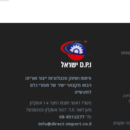
וחים
פיתוח ושיווק טכנולוגיות ייצור ואריזה
ויבוא מקצועי ישיר של חומרי גלם
לתעשייה
דינה
?
משרד ראשי: חוצות היוצר 14 אשקלון
מען דואר: ת.ד: 507 אשקלון 7858303
טל:
08-8512277
ני שקונים
info@direct-import.co.il