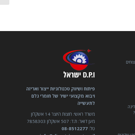
וחים
פיתוח ושיווק טכנולוגיות ייצור ואריזה
ויבוא מקצועי ישיר של חומרי גלם
לתעשייה
דינה
?
משרד ראשי: חוצות היוצר 14 אשקלון
מען דואר: ת.ד: 507 אשקלון 7858303
טל:
08-8512277
ני שקונים