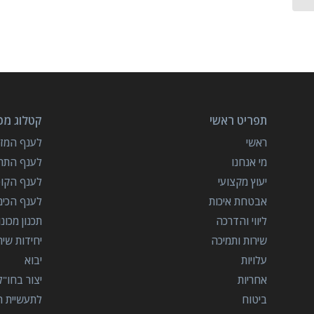
תפריט ראשי
קטלוג מכו
ראשי
לענף המזון
מי אנחנו
לענף התרו
יעוץ מקצועי
לענף הקו
אבטחת איכות
לענף הכימ
ליווי והדרכה
תכנון מכונ
שירות ותמיכה
יחידות שי
עלויות
יבוא
אחריות
יצור בחו"ל
ביטוח
לתעשיית הב