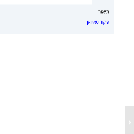
תיאור
פיקוד טאיוואן
אקסטרודר מולד 2