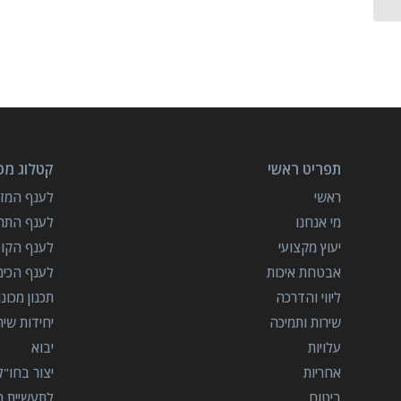
תפריט ראשי
קטלוג מכו
ראשי
לענף המזון
מי אנחנו
לענף התרו
יעוץ מקצועי
לענף הקו
אבטחת איכות
לענף הכימ
ליווי והדרכה
תכנון מכונ
שירות ותמיכה
יחידות שי
עלויות
יבוא
אחריות
יצור בחו"ל
ביטוח
לתעשיית הב