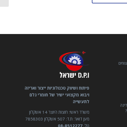
וחים
פיתוח ושיווק טכנולוגיות ייצור ואריזה
ויבוא מקצועי ישיר של חומרי גלם
לתעשייה
דינה
?
משרד ראשי: חוצות היוצר 14 אשקלון
מען דואר: ת.ד: 507 אשקלון 7858303
טל:
08-8512277