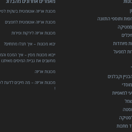
נות
מאמרים אחרונים מהבלוג
מכונת אריזה אוטומטית בשקית לפיצ
פות ותוספי התזונה
מכונת אריזה אוטומטית לחפצים
סמטיקה
מכונות אריזה לירקות ופירות
יכלים
ות מיוחדות
יבוא מכונות – איך תגלו מתחזים?
רות למפעל
ייבוא מכונות מסין – איך המכס והמ
מחשבים את גביית המיסים מאיתנו 
מכונות אריזה
ניין וקבלנים
מכונות אריזה – מה חייבים לדעת לפ
וסדי
!
י למאפיות
שמל
וסטה
סטיקה
ד מתכות