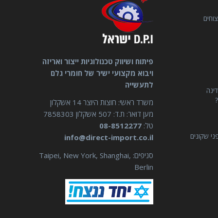
וחים
פיתוח ושיווק טכנולוגיות ייצור ואריזה
ויבוא מקצועי ישיר של חומרי גלם
לתעשייה
דינה
?
משרד ראשי: חוצות היוצר 14 אשקלון
מען דואר: ת.ד: 507 אשקלון 7858303
טל:
08-8512277
ני שקונים
info@direct-import.co.il
סניפים: Taipei, New York, Shanghai,
Berlin