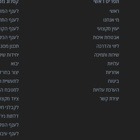
תפריט ראשי
קטלוג מכו
ראשי
לענף המזון
מי אנחנו
לענף התרו
יעוץ מקצועי
לענף הקו
אבטחת איכות
לענף הכימ
ליווי והדרכה
תכנון מכונ
שירות ותמיכה
יחידות שי
עלויות
יבוא
אחריות
יצור בחו"ל
ביטוח
לתעשיית הב
הערכת עלויות
למטבח המ
יצירת קשר
ציוד מקצוע
לקבלני ח
דלתות ניר
לענף הפל
לענף עיבו