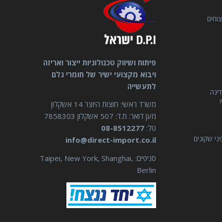
וחים
פיתוח ושיווק טכנולוגיות ייצור ואריזה
ויבוא מקצועי ישיר של חומרי גלם
לתעשייה
דינה
?
משרד ראשי: חוצות היוצר 14 אשקלון
מען דואר: ת.ד: 507 אשקלון 7858303
טל:
08-8512277
ני שקונים
info@direct-import.co.il
סניפים: Taipei, New York, Shanghai,
Berlin