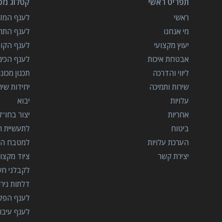
תפריט ראשי
קטלוג מכו
ראשי
לענף המזון
מי אנחנו
לענף התרו
יעוץ מקצועי
לענף הקו
אבטחת איכות
לענף הכימ
ליווי והדרכה
תכנון מכונ
שירות ותמיכה
יחידות שי
עלויות
יבוא
אחריות
יצור בחו"ל
ביטוח
לתעשיית הב
הערכת עלויות
למטבח המ
יצירת קשר
ציוד מקצוע
לקבלני ח
דלתות ניר
לענף הפל
לענף עיבו