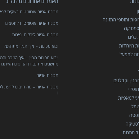
נות
מאמרים אחרונים מהבלוג
מכונת אריזה אוטומטית בשקית לפיצ
פות ותוספי התזונה
מכונת אריזה אוטומטית לחפצים
סמטיקה
מכונות אריזה לירקות ופירות
יכלים
ות מיוחדות
יבוא מכונות – איך תגלו מתחזים?
רות למפעל
ייבוא מכונות מסין – איך המכס והמ
מחשבים את גביית המיסים מאיתנו 
מכונות אריזה
ניין וקבלנים
מכונות אריזה – מה חייבים לדעת לפ
וסדי
!
י למאפיות
שמל
וסטה
סטיקה
ד מתכות