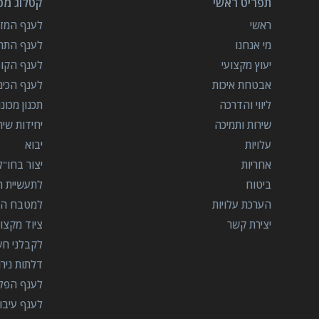
תפריט ראשי
קטלוג מכו
ראשי
לענף המזון
מי אנחנו
לענף התרו
יעוץ מקצועי
לענף הקו
אבטחת איכות
לענף הכימ
ליווי והדרכה
תכנון מכונ
שירות ותמיכה
יחידות שי
עלויות
יבוא
אחריות
יצור בחו"ל
ביטוח
לתעשיית הב
הערכת עלויות
למטבח המ
יצירת קשר
ציוד מקצוע
לקבלני ח
דלתות ניר
לענף הפל
לענף עיבו