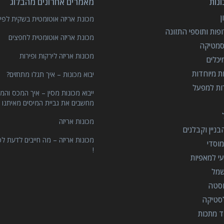
נות
מאמרים אחרונים מהבלוג
מכונת אריזה אוטומטית בשקית לפיצ
פות ותוספי התזונה
מכונת אריזה אוטומטית לחפצים
סמטיקה
מכונות אריזה לירקות ופירות
יכלים
ות מיוחדות
יבוא מכונות – איך תגלו מתחזים?
רות למפעל
ייבוא מכונות מסין – איך המכס והמ
מחשבים את גביית המיסים מאיתנו 
מכונות אריזה
ניין וקבלנים
מכונות אריזה – מה חייבים לדעת לפ
וסדי
!
י למאפיות
שמל
וסטה
סטיקה
ד מתכות