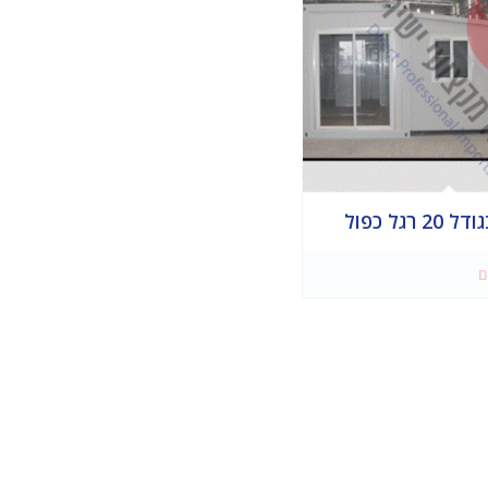
רגל כפול
ם