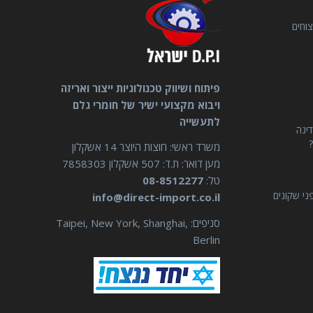
וחים
פיתוח ושיווק טכנולוגיות ייצור ואריזה
ויבוא מקצועי ישיר של חומרי גלם
לתעשייה
דינה
?
משרד ראשי: חוצות היוצר 14 אשקלון
מען דואר: ת.ד: 507 אשקלון 7858303
טל:
08-8512277
ני שקונים
info@direct-import.co.il
סניפים: Taipei, New York, Shanghai,
Berlin