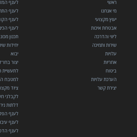
ראשי
לענף המזון
מי אנחנו
לענף התרו
יעוץ מקצועי
לענף הקו
אבטחת איכות
לענף הכימ
ליווי והדרכה
תכנון מכונ
שירות ותמיכה
יחידות שי
עלויות
יבוא
אחריות
יצור בחו"ל
ביטוח
לתעשיית הב
הערכת עלויות
למטבח המ
יצירת קשר
ציוד מקצוע
לקבלני ח
דלתות ניר
לענף הפל
לענף עיבו
לענף הדפ