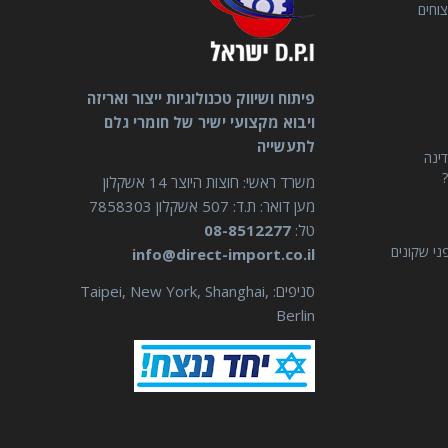
וחים
פיתוח ושיווק טכנולוגיות ייצור ואריזה
ויבוא מקצועי ישיר של חומרי גלם
לתעשייה
דינה
?
משרד ראשי: חוצות היוצר 14 אשקלון
מען דואר: ת.ד: 507 אשקלון 7858303
טל:
08-8512277
ני שקונים
info@direct-import.co.il
סניפים: Taipei, New York, Shanghai,
Berlin