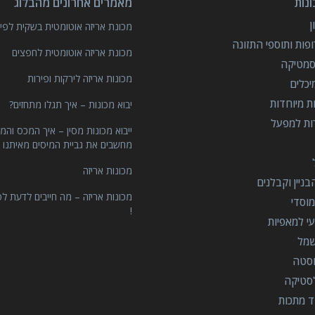
נות
מאמרים אחרונים מהבלוג
מכונת אריזה אוטומטית בשקית לפיצ
פות ותוספי התזונה
מכונת אריזה אוטומטית לחפצים
סמטיקה
מכונות אריזה לירקות ופירות
יכלים
ות מיוחדות
יבוא מכונות – איך תגלו מתחזים?
רות למפעל
ייבוא מכונות מסין – איך המכס והמ
מחשבים את גביית המיסים מאיתנו 
מכונות אריזה
ניין וקבלנים
מכונות אריזה – מה חייבים לדעת לפ
וסדי
!
י למאפיות
שמל
וסטה
סטיקה
ד מתכות