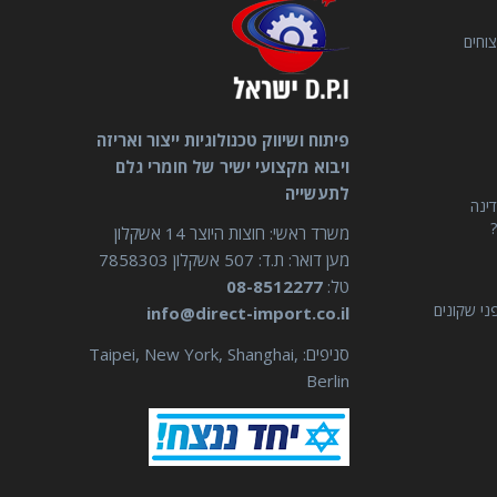
וחים
פיתוח ושיווק טכנולוגיות ייצור ואריזה
ויבוא מקצועי ישיר של חומרי גלם
לתעשייה
דינה
?
משרד ראשי: חוצות היוצר 14 אשקלון
מען דואר: ת.ד: 507 אשקלון 7858303
טל:
08-8512277
ני שקונים
info@direct-import.co.il
סניפים: Taipei, New York, Shanghai,
Berlin