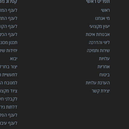
תפריט ראשי
קטלוג מכו
ראשי
לענף המזון
מי אנחנו
לענף התרו
יעוץ מקצועי
לענף הקו
אבטחת איכות
לענף הכימ
ליווי והדרכה
תכנון מכונ
שירות ותמיכה
יחידות שי
עלויות
יבוא
אחריות
יצור בחו"ל
ביטוח
לתעשיית הב
הערכת עלויות
למטבח המ
יצירת קשר
ציוד מקצוע
לקבלני ח
דלתות ניר
לענף הפל
לענף עיבו