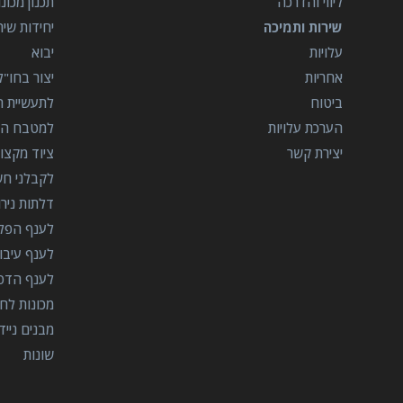
ליווי והדרכה
תכנון מכונ
שירות ותמיכה
יחידות שי
עלויות
יבוא
אחריות
יצור בחו"ל
ביטוח
לתעשיית הב
הערכת עלויות
למטבח המ
יצירת קשר
ציוד מקצוע
לקבלני ח
דלתות ניר
לענף הפל
לענף עיבו
לענף הדפ
מכונות לח
מבנים נייד
שונות