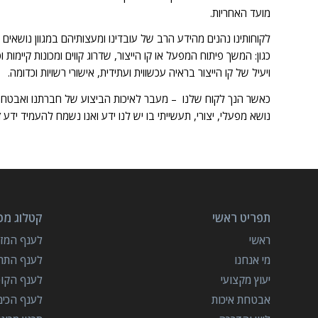
מועד האחריות.
לקוחותינו נהנים מהידע הרב של עובדינו ומעצותיהם במגוון נושאים
כגון: המשך פיתוח המפעל או קו הייצור, שדרוג קווים ומכונות קיימות ו
ויעיל של קו הייצור בראיה עכשווית ועתידית, אישורי רשויות וכדומה.
כאשר הנך לקוח שלנו – מעבר לאיכות הביצוע של חברתנו ואבטחת 
נושא מפעלי, יצורי, תעשייתי בו יש לנו ידע ואנו נשמח להעמיד יד
תפריט ראשי
קטלוג מכו
ראשי
לענף המזון
מי אנחנו
לענף התרו
יעוץ מקצועי
לענף הקו
אבטחת איכות
לענף הכימ