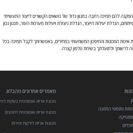
 המקנה להם תמיכה רחבה במגוון גדול של נושאים הקשורים לייצור התעשייתי
פיתוחם, הגדלת יעילות הייצור, הגדלת ניצולת ויעילות מערכות העזר, תכנון נכון
איכות המכונות והחיסכון המשמעותי במחירים, באפשרותך לקבל תמיכה בכל
ע זה לרשותך ולתועלתך בשיחת טלפון קצרה.
נות
מאמרים אחרונים מהבלוג
מכונת אריזה אוטומטית בשקית לפיצ
פות ותוספי התזונה
מכונת אריזה אוטומטית לחפצים
סמטיקה
מכונות אריזה לירקות ופירות
יכלים